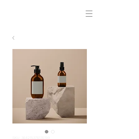
SKU: 364215376135199